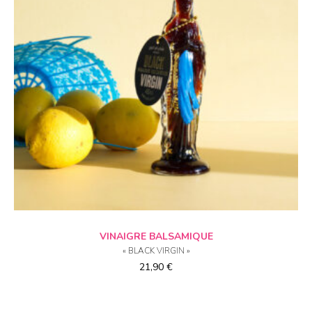
AJOUTER AU PANIER
VINAIGRE BALSAMIQUE
« BLACK VIRGIN »
21,90
€