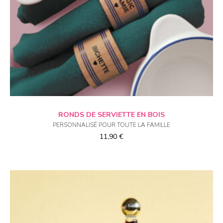
CHOIX DES OPTIONS
RONDS DE SERVIETTE EN BOIS
PERSONNALISÉ POUR TOUTE LA FAMILLE
11,90
€