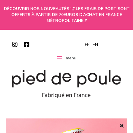
DÉCOUVRIR NOS NOUVEAUTÉS ! // LES FRAIS DE PORT SONT
OFFERTS À PARTIR DE 70EUROS D’ACHAT EN FRANCE
MÉTROPOLITAINE //
FR
EN
menu
🔍