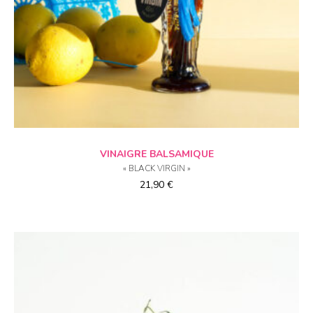
AJOUTER AU PANIER
VINAIGRE BALSAMIQUE
« BLACK VIRGIN »
21,90
€