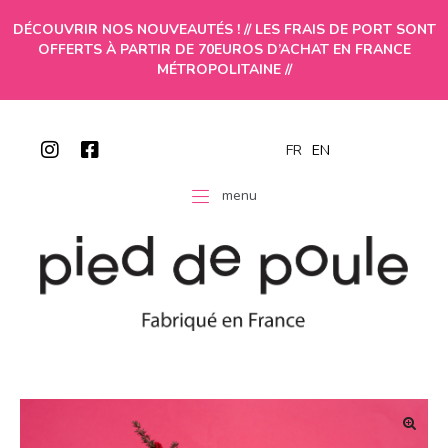
DÉCOUVRIR NOS NOUVEAUTÉS ! // LES FRAIS DE PORT SONT
OFFERTS À PARTIR DE 70EUROS D’ACHAT EN FRANCE
MÉTROPOLITAINE //
FR
EN
menu
🔍