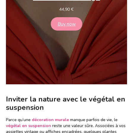
44,90
€
Buy now
Inviter la nature avec le végétal en
suspension
Parce qu’une
décoration murale
manque parfois de vie, le
végétal en suspension
reste une valeur sûre. Associées à vos
assiettes vintage ou affiches encadrées, quelques plantes