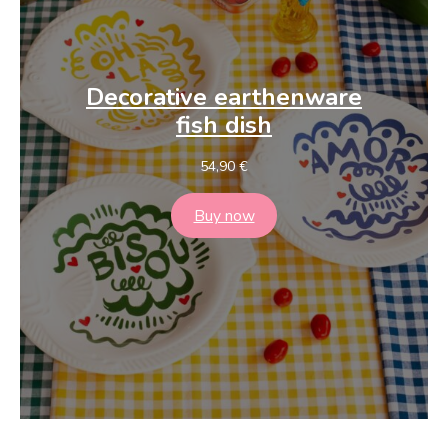
Decorative
earthenware
fish dish
54,90
€
Buy now