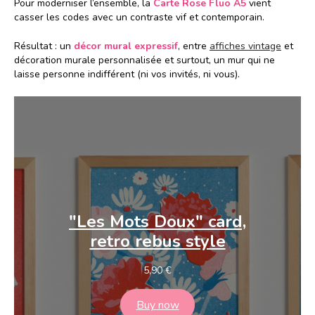
Pour moderniser l’ensemble, la
Carte Rose Fluo A5
vient
casser les codes avec un contraste vif et contemporain.
Résultat : un
décor mural expressif
, entre
affiches vintage
et
décoration murale personnalisée et surtout, un mur qui ne
laisse personne indifférent (ni vos invités, ni vous).
"Les Mots Doux" card,
retro rebus style
5,90
€
Buy now