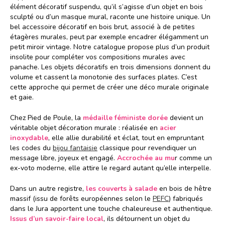
élément décoratif suspendu, qu’il s’agisse d’un objet en bois
sculpté ou d’un masque mural, raconte une histoire unique. Un
bel accessoire décoratif en bois brut, associé à de petites
étagères murales, peut par exemple encadrer élégamment un
petit miroir vintage. Notre catalogue propose plus d’un produit
insolite pour compléter vos compositions murales avec
panache. Les objets décoratifs en trois dimensions donnent du
volume et cassent la monotonie des surfaces plates. C’est
cette approche qui permet de créer une déco murale originale
et gaie.
Chez Pied de Poule, la
médaille féministe dorée
devient un
véritable objet décoration murale : réalisée en
acier
inoxydable
, elle allie durabilité et éclat, tout en empruntant
les codes du
bijou fantaisie
classique pour revendiquer un
message libre, joyeux et engagé.
Accrochée au mu
r comme un
ex-voto moderne, elle attire le regard autant qu’elle interpelle.
Dans un autre registre,
les couverts à salade
en bois de hêtre
massif (issu de forêts européennes selon le
PEFC
) fabriqués
dans le Jura apportent une touche chaleureuse et authentique.
Issus d’un savoir-faire local
, ils détournent un objet du