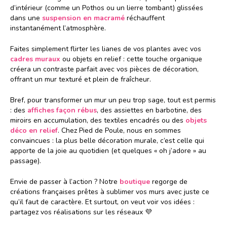
d’intérieur (comme un Pothos ou un lierre tombant) glissées
dans une
suspension en macramé
réchauffent
instantanément l’atmosphère.
Faites simplement flirter les lianes de vos plantes avec vos
cadres muraux
ou objets en relief : cette touche organique
créera un contraste parfait avec vos pièces de décoration,
offrant un mur texturé et plein de fraîcheur.
Bref, pour transformer un mur un peu trop sage, tout est permis
: des
affiches façon rébus
, des assiettes en barbotine, des
miroirs en accumulation, des textiles encadrés ou des
objets
déco en relief
. Chez Pied de Poule, nous en sommes
convaincues : la plus belle décoration murale, c’est celle qui
apporte de la joie au quotidien (et quelques « oh j’adore » au
passage).
Envie de passer à l’action ? Notre
boutique
regorge de
créations françaises prêtes à sublimer vos murs avec juste ce
qu’il faut de caractère. Et surtout, on veut voir vos idées :
partagez vos réalisations sur les réseaux 💜