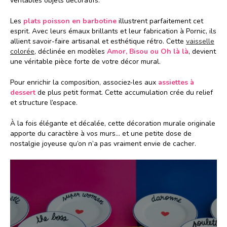
véritables objets décoratifs.
Les
plats poisson en barbotine
illustrent parfaitement cet
esprit. Avec leurs émaux brillants et leur fabrication à Pornic, ils
allient savoir-faire artisanal et esthétique rétro. Cette
vaisselle
colorée
, déclinée en modèles
Amor, Bisou ou Oh là là
, devient
une véritable pièce forte de votre décor mural.
Pour enrichir la composition, associez-les aux
assiettes à
dessert
de plus petit format. Cette accumulation crée du relief
et structure l’espace.
À la fois élégante et décalée, cette décoration murale originale
apporte du caractère à vos murs… et une petite dose de
nostalgie joyeuse qu’on n’a pas vraiment envie de cacher.