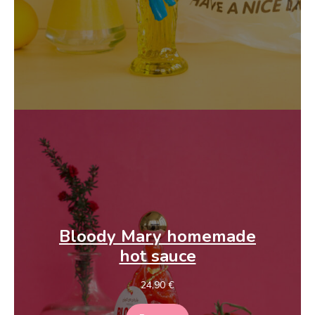
Bloody Mary
homemade
hot sauce
24,90
€