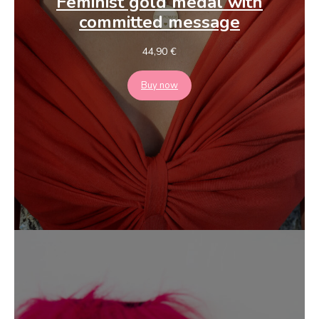
Feminist gold medal
with
committed message
44,90
€
Buy now