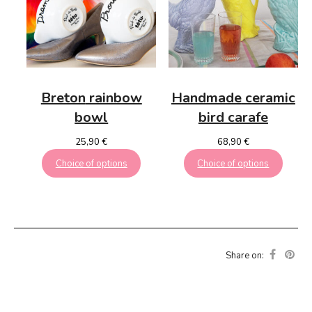
Breton
rainbow
Handmade
ceramic
bowl
bird carafe
25,90
€
68,90
€
Choice of options
Choice of options
Share on: