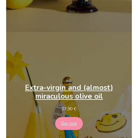
Extra-virgin
and (almost)
miraculous
olive oil
27,90
€
Buy now