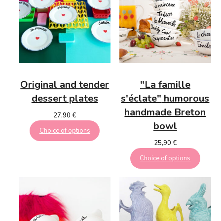
Original and tender
"La famille
dessert plates
s'éclate"
humorous
handmade Breton
27,90
€
bowl
Choice of options
25,90
€
Choice of options